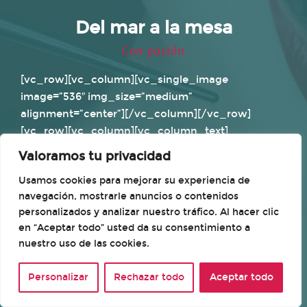
Del mar a la mesa
Con pasión
[vc_row][vc_column][vc_single_image
image=”536″ img_size=”medium”
alignment=”center”][/vc_column][/vc_row]
[vc_row][vc_column][vc_column_text]
Valoramos tu privacidad
Cal Yang es más que un restaurante: es un
homenaje a la cocina asiática auténtica, hecha con
Usamos cookies para mejorar su experiencia de
respeto, tiempo y pasión. Desde 2007, en Vilassar
navegación, mostrarle anuncios o contenidos
personalizados y analizar nuestro tráfico. Al hacer clic
de Mar, nos dedicamos a ofrecer una propuesta
en “Aceptar todo” usted da su consentimiento a
gastronómica basada en recetas tradicionales,
nuestro uso de las cookies.
elaboradas con productos frescos, de temporada y
de proximidad.
Personalizar
Rechazar todo
Aceptar todo
[/vc_column_text][vc_column_text]